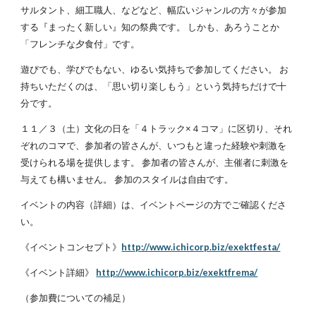
サルタント、細工職人、などなど、幅広いジャンルの方々が参加
する『まったく新しい』知の祭典です。 しかも、あろうことか
「フレンチな夕食付」です。
遊びでも、学びでもない、ゆるい気持ちで参加してください。 お
持ちいただくのは、「思い切り楽しもう」という気持ちだけで十
分です。
１１／３（土）文化の日を「４トラック×４コマ」に区切り、それ
ぞれのコマで、参加者の皆さんが、いつもと違った経験や刺激を
受けられる場を提供します。 参加者の皆さんが、主催者に刺激を
与えても構いません。 参加のスタイルは自由です。
イベントの内容（詳細）は、イベントページの方でご確認くださ
い。
《イベントコンセプト》
http://www.ichicorp.biz/exektfesta/
《イベント詳細》
http://www.ichicorp.biz/exektfrema/
（参加費についての補足）