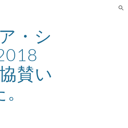
ion
ア・シ
018
」に協賛い
た。