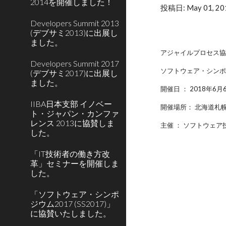
2014を開催しました！
投稿日: May 01, 20
Developers Summit 2013
(デブサミ2013)に出展し
ました。
アジャイルプロセス協
Developers Summit 2017
ソフトウェア・シンポジウム20
(デブサミ2017)に出展し
ました。
開催日 ： 2018年6月
IIBA日本支部 イノベー
開催場所： 北海道札
ト・ジャパン・カンファ
レンス 2013に協賛しま
主催 ： ソフトウェア
した。
「IT技術者の働き方改
革」セミナーを開催しま
した。
「ソフトウェア・シンポ
ジウム2017 (SS2017)」
に協賛いたしました。